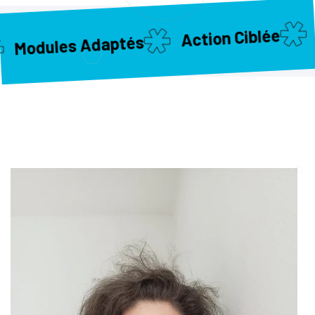
De
Action Ciblée
odules Adaptés