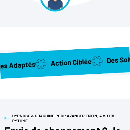
Des Soluti
Action Ciblée
 Adaptés
HYPNOSE & COACHING POUR AVANCER ENFIN, À VOTRE
RYTHME