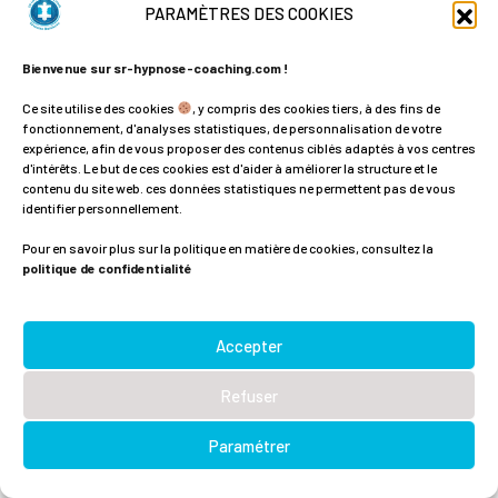
PARAMÈTRES DES COOKIES
Estime de soi durable
Bienvenue sur sr-hypnose-coaching.com !
Performance sereine
Ce site utilise des cookies
, y compris des cookies tiers, à des fins de
fonctionnement, d'analyses statistiques, de personnalisation de votre
Prévention stress et épuisement
expérience, afin de vous proposer des contenus ciblés adaptés à vos centres
d'intérêts. Le but de ces cookies est d'aider à améliorer la structure et le
contenu du site web. ces données statistiques ne permettent pas de vous
Équilibre pro / perso
identifier personnellement.
Pour en savoir plus sur la politique en matière de cookies, consultez la
politique de confidentialité
Choisir
Accepter
Refuser
1
Parlons !
Paramétrer
Open
chaty