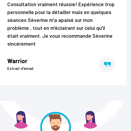
p
Que du bonheur. Un grand merci à Séverine et
sa méthode. J’ai enfin retrouvé un sommeil
réparateur
Leomar Herrera
Extrait de SMS