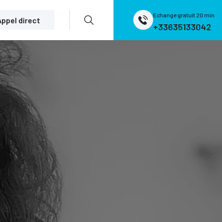
Echange gratuit 20 min
Appel direct
+33635133042