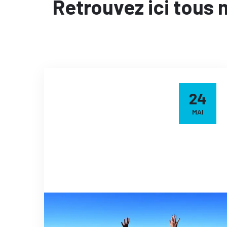
Retrouvez ici tous 
24
MAI