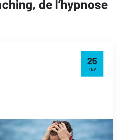
aching, de l’hypnose
25
FÉV