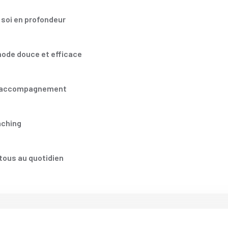
 soi en profondeur
thode douce et efficace
on accompagnement
aching
 tous au quotidien