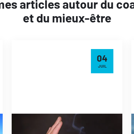
mes articles autour du co
et du mieux-être
04
JUIL