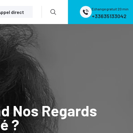
Echange gratuit 20 min
Appel direct
+33635133042
nd Nos Regards
é ?