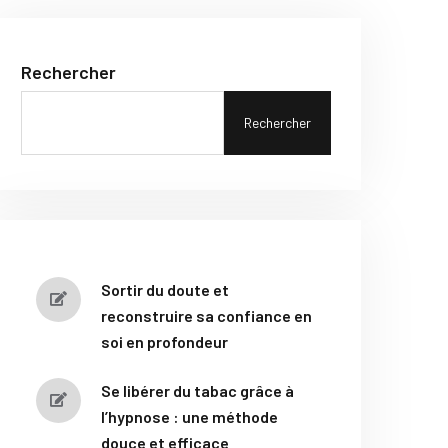
Rechercher
Rechercher
Sortir du doute et
reconstruire sa confiance en
soi en profondeur
Se libérer du tabac grâce à
l’hypnose : une méthode
douce et efficace